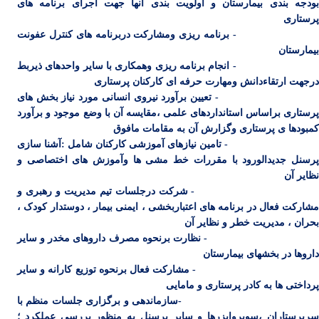
ودجه بندی بیمارستان
و اولویت بندی آنها جهت اجرای برنامه های
پرستاری
- برنامه ریزی ومشارکت دربرنامه های کنترل عفونت
بیمارستان
- انجام برنامه ریزی وهمکاری با سایر واحدهای ذیربط
درجهت ارتقاءدانش ومهارت حرفه ای کارکنان پرستاری
- تعیین برآورد نیروی انسانی مورد نیاز بخش های
پرستاری براساس استانداردهای علمی ،مقایسه آن با وضع موجود و برآورد
کمبودها ی پرستاری وگزارش آن به مقامات مافوق
- تامین نیازهای آموزشی کارکنان شامل :آشنا سازی
پرسنل جدیدالورود با مقررات خط مشی ها وآموزش های اختصاصی و
نظایر آن
- شرکت درجلسات تیم مدیریت و رهبری و
مشارکت فعال در برنامه های اعتباربخشی ، ایمنی بیمار ، دوستدار کودک ،
بحران ، مدیریت خطر
و نظایر آن
- نظارت برنحوه مصرف داروهای مخدر و سایر
داروها در بخشهای بیمارستان
- مشارکت فعال برنحوه توزیع کارانه و سایر
پرداختی ها به کادر پرستاری و مامایی
-سازماندهی و برگزاری جلسات منظم با
سرپرستاران ،سوپروایزرها و سایر پرسنل به منظور بررسی عملکرد ؛