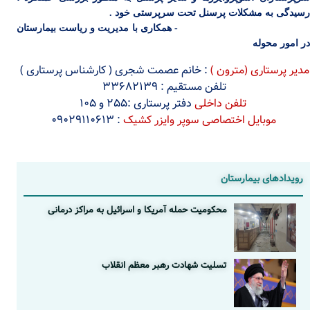
رسیدگی به مشکلات پرسنل تحت سرپرستی خود .
- همکاری با مدیریت و ریاست بیمارستان
در امور محوله
مدیر پرستاری (مترون )
: خانم عصمت شجری ( کارشناس پرستاری )
تلفن مستقیم : 33682139
تلفن داخلی
دفتر پرستاری :255 و 105
موبایل اختصاصی سوپر وایزر کشیک
: 09029110613
رویدادهای بیمارستان
محکومیت حمله آمریکا و اسرائیل به مراکز درمانی
تسلیت شهادت رهبر معظم انقلاب