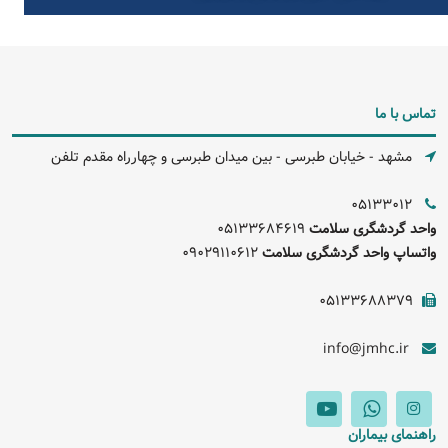
تماس با ما
مشهد - خیابان طبرسی - بین میدان طبرسی و چهارراه مقدم تلفن
05133012
واحد گردشگری سلامت
05133684619
واتساپ واحد گردشگری سلامت
09029110612
05133688379
info@jmhc.ir
راهنمای بیماران