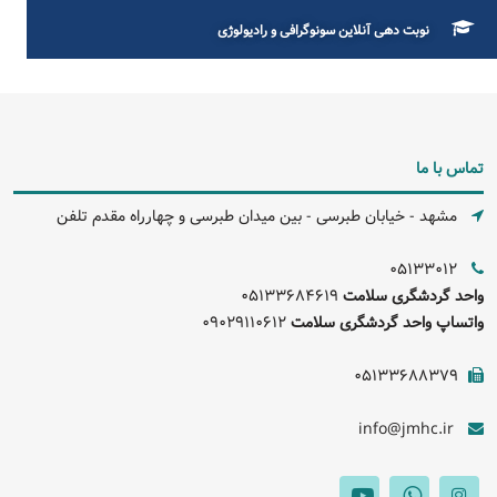
نوبت دهی آنلاین سونوگرافی و رادیولوژی
تماس با ما
مشهد - خیابان طبرسی - بین میدان طبرسی و چهارراه مقدم تلفن
05133012
واحد گردشگری سلامت
05133684619
واتساپ واحد گردشگری سلامت
09029110612
05133688379
info@jmhc.ir