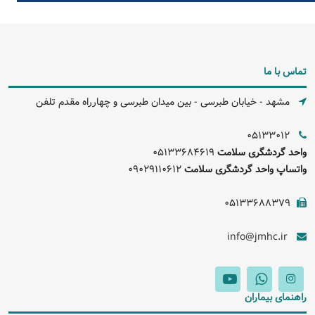
تماس با ما
مشهد - خیابان طبرسی - بین میدان طبرسی و چهارراه مقدم تلفن
05133012
واحد گردشگری سلامت
05133684619
واتساپ واحد گردشگری سلامت
09029110612
05133688379
info@jmhc.ir
راهنمای بیماران